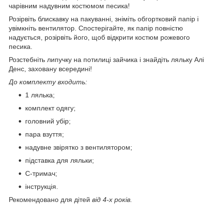
чарівним надувним костюмом песика!
Розірвіть блискавку на пакуванні, зніміть обгортковий папір і
увімкніть вентилятор. Спостерігайте, як папір повністю
надується, розірвіть його, щоб відкрити костюм рожевого
песика.
Розстебніть липучку на потилиці зайчика і знайдіть ляльку Алі
Денс, заховану всередині!
До комплекту входить:
1 лялька;
комплект одягу;
головний убір;
пара взуття;
надувне звірятко з вентилятором;
підставка для ляльки;
С-тримач;
інструкція.
Рекомендовано для дітей
від 4-х років.