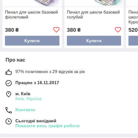
Пенал для школи базовий
Пенал для школи базовий
Пена
фіолетовий
голубий
школ
Кур
380
380
520
₴
₴
Купити
Купити
Про нас
97% позитивних з 29 відгуків за рік
Працює з 16.11.2017
м. Київ
Київ, Україна
Контакти
Сьогодні вихідний
Показати весь графік роботи