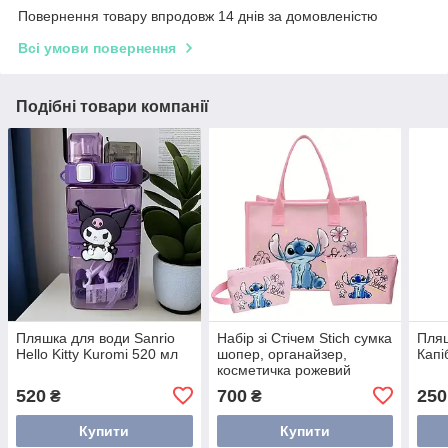
Повернення товару впродовж 14 днів за домовленістю
Всі умови повернення
Подібні товари компанії
Пляшка для води Sanrio
Набір зі Стічем Stich сумка
Пляш
Hello Kitty Kuromi 520 мл
шопер, органайзер,
Капі
косметичка рожевий
520
700
250
₴
₴
Купити
Купити