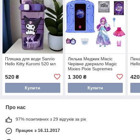
Пляшка для води Sanrio
Лялька Меджик Міксіс
Пена
Hello Kitty Kuromi 520 мл
Черівне дзеркало Magic
Hell
Mixies Pixie Supremes
Magic Mirror
520
1 300
420
₴
₴
Купити
Купити
Про нас
97% позитивних з 29 відгуків за рік
Працює з 16.11.2017