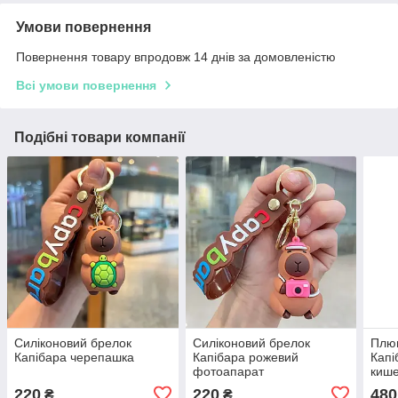
Умови повернення
Повернення товару впродовж 14 днів за домовленістю
Всі умови повернення
Подібні товари компанії
Силіконовий брелок
Силіконовий брелок
Плю
Капібара черепашка
Капібара рожевий
Капі
фотоапарат
киш
220
220
480
₴
₴