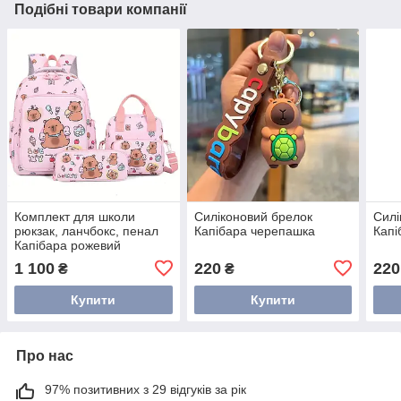
Подібні товари компанії
Комплект для школи
Силіконовий брелок
Силі
рюкзак, ланчбокс, пенал
Капібара черепашка
Капі
Капібара рожевий
1 100
220
220
₴
₴
Купити
Купити
Про нас
97% позитивних з 29 відгуків за рік