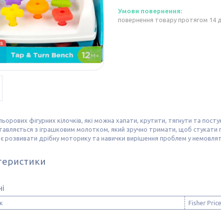
повернення товару протягом 14 
льорових фігурних кілочків, які можна хапати, крутити, тягнути та посту
тавляється з іграшковим молотком, який зручно тримати, щоб стукати
 розвивати дрібну моторику та навички вирішення проблем у немовлят і
теристики
ні
к
Fisher Pric