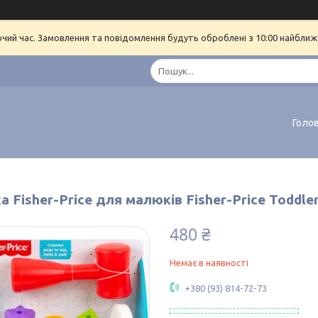
очий час. Замовлення та повідомлення будуть оброблені з 10:00 найближч
Голо
а Fisher-Price для малюків Fisher-Price Toddle
480 ₴
Немає в наявності
+380 (93) 814-72-73