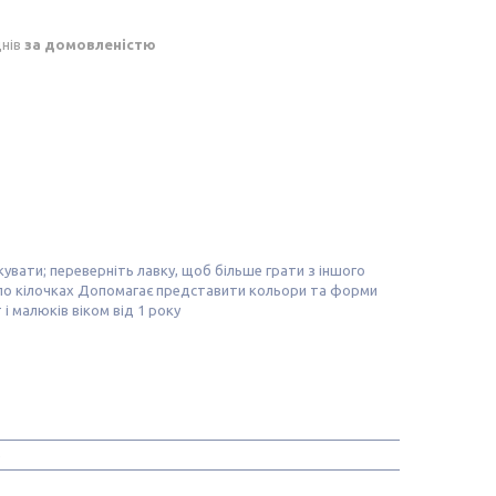
днів
за домовленістю
кувати; переверніть лавку, щоб більше грати з іншого
 по кілочках Допомагає представити кольори та форми
 малюків віком від 1 року
e