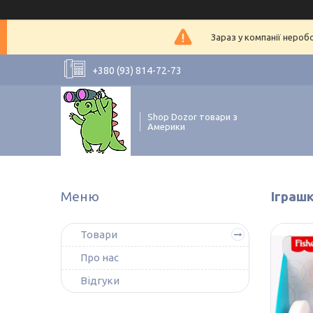
Зараз у компанії нероб
+380 (93) 814-72-73
Shop Dozor товари з
Америки
Іграшк
Товари
Про нас
Відгуки