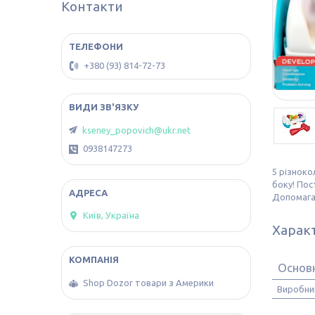
Контакти
+380 (93) 814-72-73
kseney_popovich@ukr.net
0938147273
5 різноко
боку! Пос
Допомагає
Київ, Україна
Харак
Основ
Shop Dozor товари з Америки
Виробни