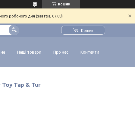
Кошик
ого робочого дня (завтра, 07.08).
Кошик
вна
Наші товари
Про нас
Контакти
r Toy Tap & Tur