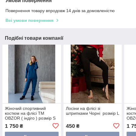
Умови повернення
Повернення товару впродовж 14 днів за домовленістю
Всі умови повернення
Подібні товари компанії
Жіночий спортивний
Лосіни на флісі зі
Жіно
костюм на флісі ТМ
штрипками Чорні розмір L
кост
OBZOR ( індіго ) розмір S
OBZO
S
1 750
450
1 7
₴
₴